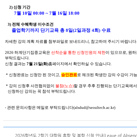
2)
신청 기간
7
월 10일 00:00 ~ 7월 16일 18:00
3) 전체 수혜학생 이수조건
졸업학기까지 단기교육 총 8일(2일과정 4회) 수료
자세한 강의 계획 자료를 첨부파일로 보내드리니, 참고하여 주시기 바랍니다
2026 하계단기집중교육은
선착순을 통한 신청인원의 제한
이 있으므로, 원
부탁드립니다.
신청 결과는
7
월 21일(화)
홈페이지에서 확인하실 수 있습니다.
* 신청완료는 신청만 된 것이고,
승인완료
로 체크된 학생만 강의 수강이 가
* 강의 신청후 사전협의없이
불참(노쇼)
할 경우 추후 진행되는 단기교육에
신청하신 강의는 꼭 참석 부탁드립니다.
- 관련 문의사항은 메일로 부탁드립니다(alsdud@seoultech.ac.kr)
2026학년도 2학기 대학원 휴학 및 복학 신청 안내(Leave of Absence