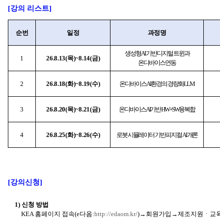
[
강의 리스트]
순번
일정
과정명
생성형 AI 기반 디지털 트윈과
1
26.8.13(목)~8.14(금)
온디바이스 연동
2
26.8.18(화)~8.19(수)
온디바이스AI 환경의 경량화 LLM
3
26.8.20(목)~8.21(금)
온디바이스AI기반 HW+SW융복합
4
26.8.25(화)~8.26(수)
로봇 시뮬레이터 기반 피지컬 AI 개론
[
강의신청]
1)
신청 방법
KEA 홈페이지 접속(e다옴:
http://edaom.kr/
)→회원가입→제조지원ㆍ교