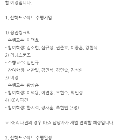
할 예정입니다.
1. 산학프로젝트 수행기업
1) 웅진씽크빅
- 수행교수: 이택호
- 참여학생: 김소현, 심규성, 권준호, 이종훈, 왕현식
2) 러닝스푼즈
- 수행교수: 심민규
- 참여학생: 서찬일, 김민석, 김민솔, 김석환
3) 미정
- 수행교수: 황상흠
- 참여학생: 이덕용, 이연송, 오현수, 박민정
4) KEA 파견
- 참여학생: 한지석, 장재훈, 추현빈 (3명)
※ KEA 파견의 경우 KEA 담당자가 개별 연락할 예정입니다.
2. 산학프로젝트 수행일정