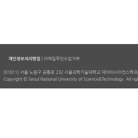
개인정보처리방침
|
이메일무단수집거부
[01811] 서울 노원구 공릉로 232 서울과학기술대학교 데이터사이언스학과
Copyright © Seoul National University of Science&Technology. All ri