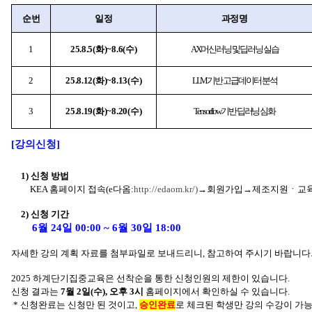
순번
일정
과정명
1
25.8.5(화)~8.6(수)
AX 머신러닝 및 딥러닝 실습
2
25.8.12(화)~8.13(수)
LLM기반 고급 데이터 분석
3
25.8.19(화)~8.20(수)
Tensorflow기반 딥러닝 심화
[
강의신청]
1)
신청 방법
KEA 홈페이지 접속(e다옴:
http://edaom.kr/)
→회원가입→제조지원ㆍ교
2)
신청 기간
6
월 24일 00:00 ~ 6월 30일 18:00
자세한 강의 계획 자료를 첨부파일로 보내드리니, 참고하여 주시기 바랍니다
2025 하계단기집중교육은 선착순을 통한 신청인원의 제한이 있습니다.
신청 결과는
7
월 2일(수), 오후 3시
홈페이지에서 확인하실 수 있습니다.
* 신청완료는 신청만 된 것이고,
승인완료
로 체크된 학생만 강의 수강이 가