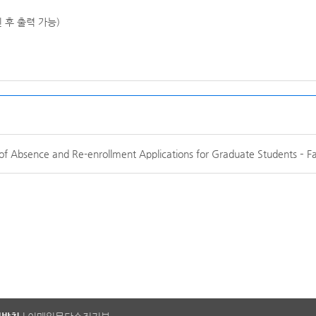
 후 출력 가능)
e and Re-enrollment Applications for Graduate Students – Fal